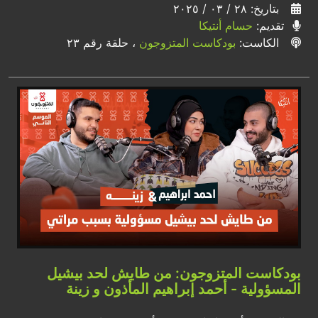
بتاريخ: ٢٨ / ٠٣ / ٢٠٢٥
تقديم:
حسام أنتيكا
الكاست:
بودكاست المتزوجون
، حلقة رقم ٢٣
بودكاست المتزوجون: من طايش لحد بيشيل
المسؤولية - أحمد إبراهيم المأذون و زينة