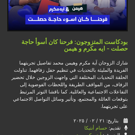
بودكاست المتزوجون: فرحنا كان أسوأ حاجة
حصلت - ايه مكرم و هيمن
شارك الزوجان آية مكرم وهيمن محمد تفاصيل تجربتهما
الفريدة والمليئة بالتحديات في تنظيم حفل زفافهما. تناولت
الحلقة التحديات المختلفة التي واجهت الزوجين خلال تحضير
الزفاف، من المواقف الطريفة واللحظات الفوضوية إلى
التفاعلات الاجتماعية والعائلية. كما ناقشا التوتر المرتبط
بتوقعات العائلة والمجتمع، وتأثير وسائل التواصل الاجتماعي
على تجربتهما.
بتاريخ: ٢١ / ٠٢ / ٢٠٢٥
تقديم:
حسام أنتيكا