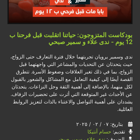
بودكاست المتزوجون: حياتنا اتقلبت قبل فرحنا ب
12 يوم - ندى علاء و سمير صبحي
ندى وسمير يرويان تجربتهما خلال فترة التعارف حتى الزواج،
حيث يتحدثان عن التحديات والمشاعر التي واجهتهما قبل
الزواج، بما في ذلك تغير العلاقات وضغوط الأسرة. تتطرق
القصة أيضًا إلى كيفية التعامل مع المشاكل والشعور بالقبول
لكل منهما، بالإضافة إلى أهمية الثقة وحل النزاعات. يتحدثان
عن الأحداث غير المتوقعة التي أثرت على تحضيرات الزفاف.
يشددان على أهمية التواصل والاعتناء بالذات لتعزيز الروابط
العائلية.
بتاريخ: ٠٧ / ٠٢ / ٢٠٢٥
تقديم:
حسام أنتيكا
الضيوف:
ندى علاء
،
سمير صبحي