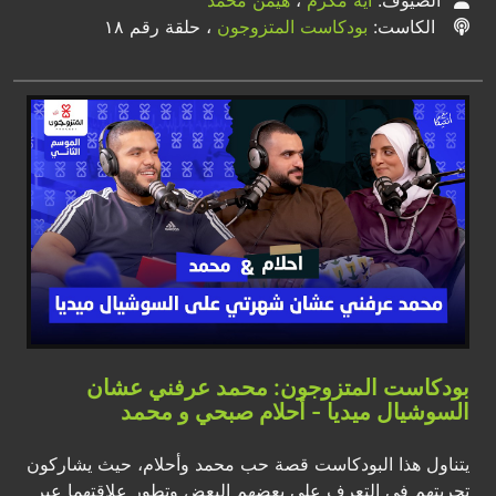
الضيوف:
آية مكرم
،
هيمن محمد
الكاست:
بودكاست المتزوجون
، حلقة رقم ١٨
بودكاست المتزوجون: محمد عرفني عشان
السوشيال ميديا - أحلام صبحي و محمد
يتناول هذا البودكاست قصة حب محمد وأحلام، حيث يشاركون
تجربتهم في التعرف على بعضهم البعض وتطور علاقتهما عبر