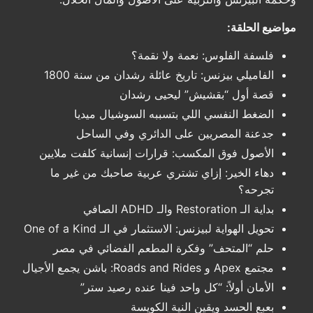
مواضيع الحلقة:
فلسفة الفلوس: نعمة ولا نقمة؟
الفاميلي بيزنس: تاريخ عائلة رشدان من سنة 1800
قصة أول “بقشيش” ليحيى رشدان
الضغط النفسي اللي بتسببه السوشيال ميديا
جدعنة المصريين على الدائري وفي الساحل
الأصول فوق المكسب: قرارات إنسانية كلفت ملايين
دهاء الخير: إزاي تشتري عربية صاحبك من غير ما
تجرحه؟
بداية الـ Restoration والـ ADHD الصافي
تحويل الهواية لبيزنس: الاستثمار في الـ One of a Kind
حلم “المتحف” وفكرة المطعم الفضائي في مصر
مجتمع Apex و Roads and Rides: باشن يجمع الأجيال
الأمان أولاً: “كل واحد فينا عنده رصيد ستر”
بعبع الحسد ويقين النية الكويسة