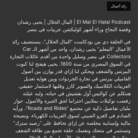
رائد أعمال
El Mal El Halal Podcast | المال الحلال | يحيى رشدان
وقصة النجاح وراء أشهر كوليكشن عربيات في مصر
في الحلقة دي من بودكاست “المال الحلال”، بنستضيف رائد
الأعمال “المعلم” يحيى رشدان، واحد من أشهر الـ Car
Collectors في مصر وسليل واحدة من أقدم عائلات التجارة
في السوق المصري من سنة 1800. يحيى هيفتح لنا كبوت
البيزنس والشغف ويحكي لنا إزاي قدر يوازن بين أصول
الفاميلي بيزنس في تجارة الخردوات وبين هواية تعديل
العربيات الكلاسيك والسوبر كارز وقلبها لاستثمار حقيقي.
هنتكلم عن كواليس أول بقشيش في حياته، وليه عيلته
رفضت توكيلات بملايين احتراما لحق الجيرة والأصول. حوار
مليان تفاصيل ذكية عن مجتمع “Roads and Rides”، ورأيه
الصادم في الغزو الصيني لسوق العربيات الكهرباء، ونصيحة
مالية وإنسانية مخلصة عن إزاي تحافظ على “رصيد سترك”
وتستثمر في متعتك ونفسك. حلقة تجمع بين طاقة الشغف
وحكمة البيزنس والتربية على الأصول والمال الحلال.