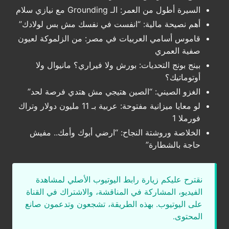
السيرة أطول من العمر: الـ Grounding مع نيازي سلام
أهم نصيحة مالية: “انفست في نفسك مش بس لولادك”
قاموس أسامي العربيات في مصر: من الزلموكة لعيون
صفية العمري
بينج بونج التحديات: بورش ولا فيراري؟ مانيوال ولا
أوتوماتيك؟
الغزو الصيني: “الصين هتيجي مش هتدي فرصة لحد”
لو معايا ميزانية مفتوحة: عربية بـ 11 مليون دولار وتراك
فورملا 1
الخلاصة وروشتة النجاح: “ارضي أبوك وأمك.. مفيش
حاجة بالشطارة”
نقترح عليكم زيارة رابط اليوتيوب الأصلي لمشاهدة
الفيديو، المشاركة في المناقشة، والاشتراك في القناة
على اليوتيوب. بهذه الطريقة، تشجعون وتدعمون صانع
المحتوى.