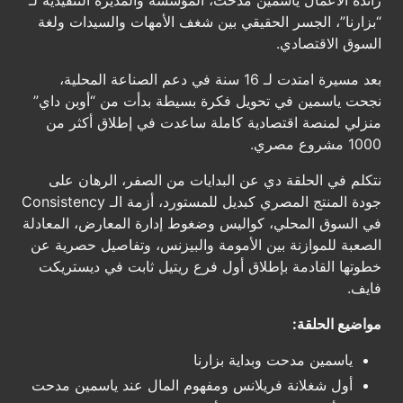
رائدة الأعمال ياسمين مدحت، المؤسسة والمديرة التنفيذية لـ
“بزارنا”، الجسر الحقيقي بين شغف الأمهات والسيدات ولغة
السوق الاقتصادي.
بعد مسيرة امتدت لـ 16 سنة في دعم الصناعة المحلية،
نجحت ياسمين في تحويل فكرة بسيطة بدأت من “أوبن داي”
منزلي لمنصة اقتصادية كاملة ساعدت في إطلاق أكثر من
1000 مشروع مصري.
نتكلم في الحلقة دي عن البدايات من الصفر، الرهان على
جودة المنتج المصري كبديل للمستورد، أزمة الـ Consistency
في السوق المحلي، كواليس وضغوط إدارة المعارض، المعادلة
الصعبة للموازنة بين الأمومة والبيزنس، وتفاصيل حصرية عن
خطوتها القادمة بإطلاق أول فرع ريتيل ثابت في ديستريكت
فايف.
مواضيع الحلقة:
ياسمين مدحت وبداية بزارنا
أول شغلانة فريلانس ومفهوم المال عند ياسمين مدحت