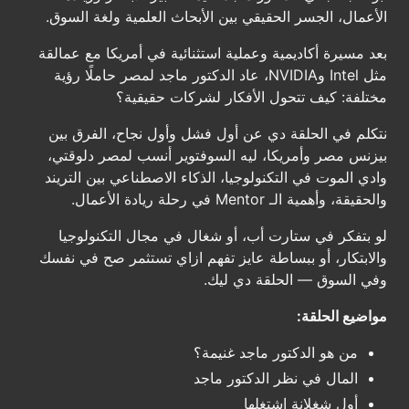
الأعمال، الجسر الحقيقي بين الأبحاث العلمية ولغة السوق.
بعد مسيرة أكاديمية وعملية استثنائية في أمريكا مع عمالقة
مثل Intel وNVIDIA، عاد الدكتور ماجد لمصر حاملًا رؤية
مختلفة: كيف تتحول الأفكار لشركات حقيقية؟
نتكلم في الحلقة دي عن أول فشل وأول نجاح، الفرق بين
بيزنس مصر وأمريكا، ليه السوفتوير أنسب لمصر دلوقتي،
وادي الموت في التكنولوجيا، الذكاء الاصطناعي بين التريند
والحقيقة، وأهمية الـ Mentor في رحلة ريادة الأعمال.
لو بتفكر في ستارت أب، أو شغال في مجال التكنولوجيا
والابتكار، أو ببساطة عايز تفهم ازاي تستثمر صح في نفسك
وفي السوق — الحلقة دي ليك.
مواضيع الحلقة:
من هو الدكتور ماجد غنيمة؟
المال في نظر الدكتور ماجد
أول شغلانة اشتغلها