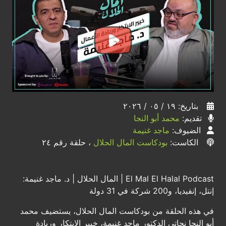
بتاريخ: ١٩ / ٠٥ / ٢٠٢٦
تقديم:
محمد أبو النجا
الضيوف:
ماجد غنيمة
الكاست:
بودكاست المال الحلال
، حلقة رقم ٢٤
El Mal El Halal Podcast | المال الحلال | د. ماجد غنيمة:
إنتل، إنفيديا، و200 شركة في 31 دولة
في هذه الحلقة من بودكاست المال الحلال، يستضيف محمد
أبو النجا نجاتي الدكتور ماجد غنيمة، خبير الابتكار وريادة