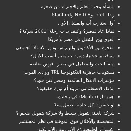
النشأة وحب العلم والاختراع من صغره
رحلة Intel وNVIDIA وStanford
أول ستارت أب والفشل الأول
لماذا عاد لمصر؟ وكيف بدأت رحلة الـ200 شركة؟
الفرق بين الشغل في مصر وأمريكا
الفجوة بين الأكاديميا والبيزنس ودور الأستاذ الجامعي
سوفتوير vs هاردوير: ليه مصر أنسب للأول؟
بيئة البحث والمعامل في مصر.. فرص ضائعة
مستويات جاهزية التكنولوجيا TRL ووادي الموت
مؤشرات الابتكار العالمية ومصر فين فيها؟
الذكاء الاصطناعي: تريند أم ثورة حقيقية؟
أهمية ال(Mentor) في رحلتك
لو خسرت كل حاجة.. تعمل إيه؟
شركة ناشئة بتمويل بسيط ولا شركة بتمويل ضخم ؟
الشخصية والأخلاق فوق الموهبة في نظر المستثمر
الأسواق الخليجية vs الأوروبية والأمريكية