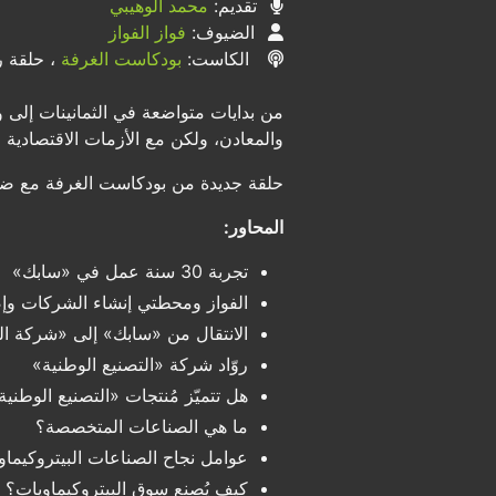
تقديم:
محمد الوهيبي
الضيوف:
فواز الفواز
الكاست:
بودكاست الغرفة
، حلقة رق
من بدايات متواضعة في الثمانينات إلى 
والمعادن، ولكن مع الأزمات الاقتصادية
حلقة جديدة من بودكاست الغرفة مع ضيفن
المحاور:
تجربة 30 سنة عمل في «سابك»
الفواز ومحطتي إنشاء الشركات وإ
الانتقال من «سابك» إلى «شركة ال
روّاد شركة «التصنيع الوطنية»
هل تتميّز مُنتجات «التصنيع الوطني
ما هي الصناعات المتخصصة؟
عوامل نجاح الصناعات البيتروكيماو
كيف يُصنع سوق البيتروكيماويات؟