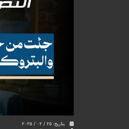
بتاريخ: ٢٥ / ٠٢ / ٢٠٢٥