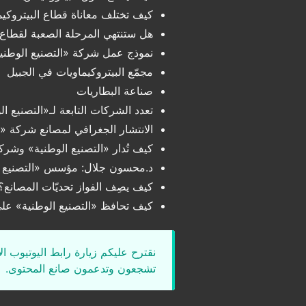
كيف تختلف معاناة قطاع البيتروكي
هل ستنتهي المرحلة الصعبة لقطاع ا
نموذج عمل شركة «التصنيع الوطني
مجمّع البيتروكيماويات في الجبيل
صناعة البطاريات
تعدد الشركات التابعة لـ«التصنيع ال
الانتشار الجغرافي لمصانع شركة «ا
كيف تُدار «التصنيع الوطنية» وشركات
د.محسون جلال: مؤسس «التصنيع ا
كيف يصِف الفواز تحديّات المصانع؟
كيف تحافظ «التصنيع الوطنية» على
نقترح عليكم زيارة رابط اليوتيوب ا
تشجعون وتدعمون صانع المحتوى.