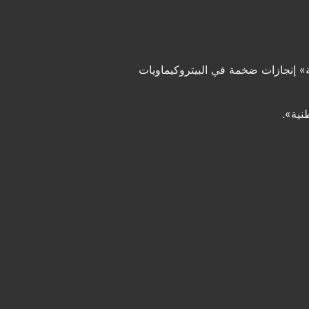
ة» إنجازات ضخمة في البيتروكيماويات
نية».