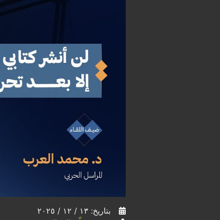
بتاريخ: ١٣ / ١٢ / ٢٠٢٥