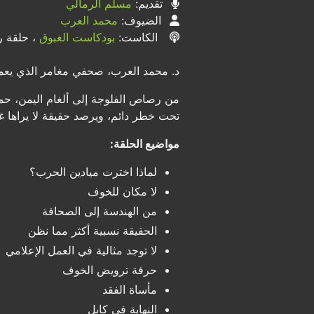
تقديم:
مسلّم الرمالي
الضيوف:
محمد العرب
الكاست:
بودكاست الغبوق
، حلقة رق
د. محمد العرب، صحفي مغامر الذي يعم
من رصاص الفلوجة إلى ألغام اليمن، حم
تحت خطر دائم، ويرصد حقيقة لا يراها غ
مواضيع الحلقة:
لماذا اخترت ميادين الحرب؟
لا مكان للخوف
من الهندسة إلى الصحافة
الحقيقة نسبية أكثر مما نظن
لا توجد مثالية في العمل الإعلامي
حرفة ترويض الخوف
مأساة الفقد
النهاية في كابل