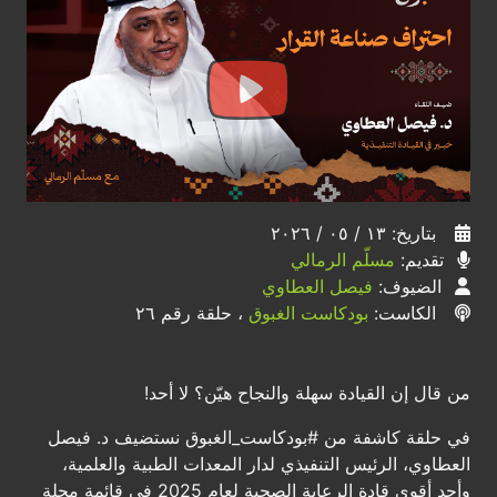
بتاريخ: ١٣ / ٠٥ / ٢٠٢٦
تقديم:
مسلّم الرمالي
الضيوف:
فيصل العطاوي
الكاست:
بودكاست الغبوق
، حلقة رقم ٢٦
من قال إن القيادة سهلة والنجاح هيّن؟ لا أحد!
في حلقة كاشفة من #بودكاست_الغبوق نستضيف د. فيصل
العطاوي، الرئيس التنفيذي لدار المعدات الطبية والعلمية،
وأحد أقوى قادة الرعاية الصحية لعام 2025 في قائمة مجلة