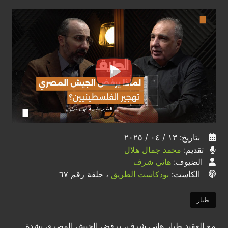
بتاريخ: ١٣ / ٠٤ / ٢٠٢٥
تقديم:
محمد جمال هلال
الضيوف:
هاني شرف
الكاست:
بودكاست الطريق
، حلقة رقم ٦٧
طيار
مع العقيد طيار هاني شرف، يرفض الجيش المصري بشدة