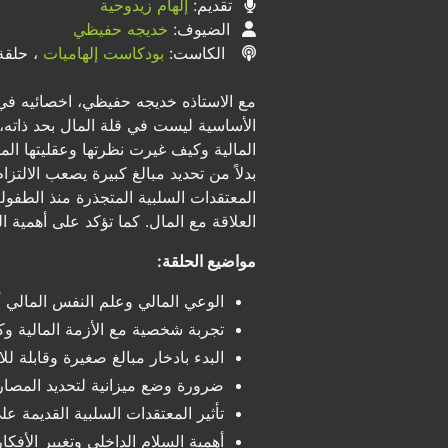
تقديم:
إلهام زيدوحية
الضيوف:
خديجه حفيظي
الكاست:
بودكاست إلهاميات
، حلقة 
مع الاستاذه خديجه حفيظي، اخصائيه في
الأساسية ليست في قلة المال بحد ذاته، 
المالية وكيف غيرت نظرتها وعقليتها الما
بدلاً من تحديد مبالغ كبيرة يصعب الالت
المعتقدات السلبية المتجذرة منذ الطفو
العلاقة مع المال. كما تؤكد على أهمية 
مواضيع الحلقة:
الوعي المالي وعلم النفس المالي 
تجربة شخصية مع الأزمة المالية وكي
البدء بادخار مبالغ صغيرة وقابلة للا
ضرورة وضع ميزانية لتحديد المصا
تأثير المعتقدات السلبية القديمة ع
أهمية السلام الداخلي وتغيير الأفكار