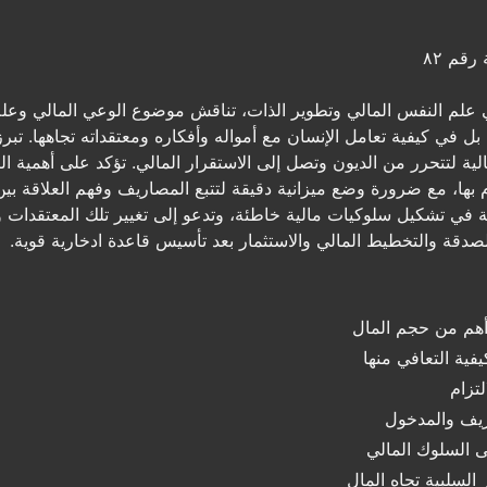
رقم ٨٢
 علم النفس المالي وتطوير الذات، تناقش موضوع الوعي المالي وعلم 
بل في كيفية تعامل الإنسان مع أمواله وأفكاره ومعتقداته تجاهها. تبر
لية لتتحرر من الديون وتصل إلى الاستقرار المالي. تؤكد على أهمية البد
زام بها، مع ضرورة وضع ميزانية دقيقة لتتبع المصاريف وفهم العلاقة 
لة في تشكيل سلوكيات مالية خاطئة، وتدعو إلى تغيير تلك المعتقدات 
الصدقة والتخطيط المالي والاستثمار بعد تأسيس قاعدة ادخارية قوية.
أهم من حجم المال
فية التعافي منها
لتزام
ريف والمدخول
لى السلوك المالي
 السلبية تجاه المال