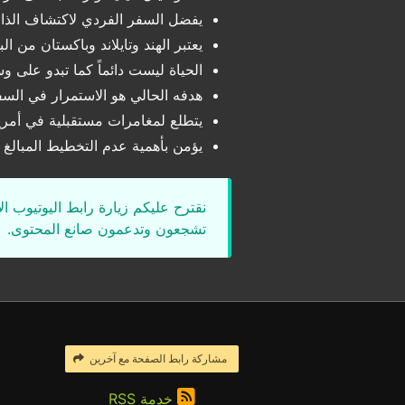
يفضل السفر الفردي لاكتشاف الذات
يعتبر الهند وتايلاند وباكستان من الب
الحياة ليست دائماً كما تبدو على 
هدفه الحالي هو الاستمرار في السف
يتطلع لمغامرات مستقبلية في أمريكا
يؤمن بأهمية عدم التخطيط المبالغ 
نقترح عليكم زيارة رابط اليوتيوب ا
تشجعون وتدعمون صانع المحتوى.
مشاركة رابط الصفحة مع آخرين
خدمة RSS