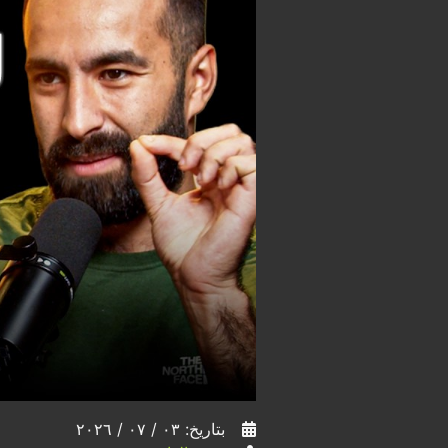
بتاريخ: ٠٣ / ٠٧ / ٢٠٢٦