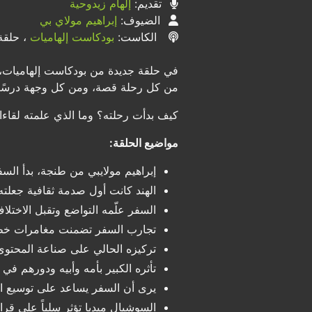
تقديم:
إلهام زيدوحية
الضيوف:
إبراهيم مولاي بي
الكاست:
بودكاست إلهاميات
، حلقة 
في حلقة جديدة من بودكاست إلهاميات، 
من كل رحلة قصة، ومن كل وجهة درسًا ج
كيف بدأت رحلته؟ وما الذي علمته لقاءا
مواضيع الحلقة:
إبراهيم مولايبي من طنجة، بدأ السف
الهند كانت أول صدمة ثقافية جعلته
السفر علّمه التواضع وتقبل الاختلا
تجارب السفر تضمنت مغامرات خطرة
تركيزه الحالي على صناعة المحتوى
تأثره الكبير بأمه وأبيه ودورهم في 
يرى أن السفر يساعد على توسيع الم
السوشيال ميديا تؤثر سلباً على قر