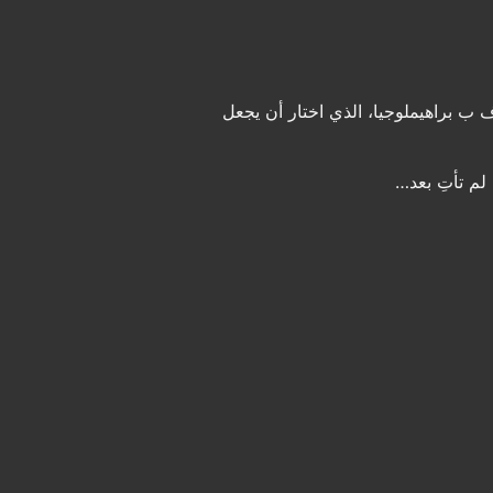
ب براهيملوجيا، الذي اختار أن يجعل
لم تأتِ بعد…