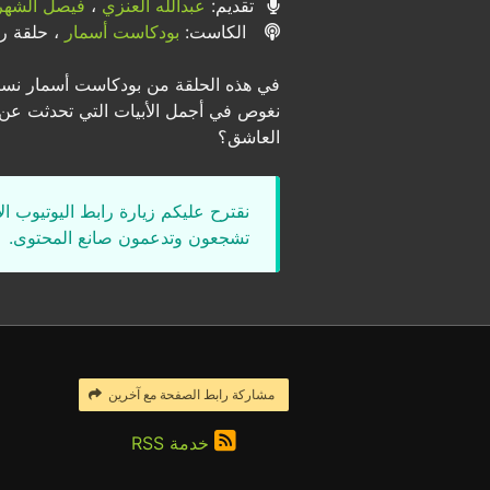
تقديم:
عبدالله العنزي
،
فيصل الشهر
الكاست:
بودكاست أسمار
، حلقة رقم
في هذه الحلقة من بودكاست أسمار نس
نغوص في أجمل الأبيات التي تحدثت عن 
العاشق؟
نقترح عليكم زيارة رابط اليوتيوب ا
تشجعون وتدعمون صانع المحتوى.
مشاركة رابط الصفحة مع آخرين
خدمة RSS