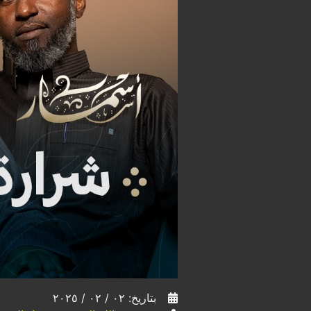
بتاريخ: ٠٢ / ٠٢ / ٢٠٢٥