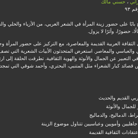
اني
،
حسني مالك
 ٩٣
ابًا على حضور زينة المرأة في الشعر العربي، من الأزياء والحلي وا
 حضورًا، وأثرًا لا يزول.
الثقافة العربية القديمة والمعاصرة، مع التركيز على حضور المرأة و
وي والعباسي والمعاصر. استعرض المتحدثون الأبيات الشعرية التي تصف
التعبير عن الجمال والأنوثة والهوية الثقافية. تطرقت الحلقة إلى ارتب
قصائد كبار الشعراء مثل المتنبي، البحتري، وأحمد شوقي التي تمجد ا
ربي القديم والحديث
لجمال والأنوثة
اط، الدماليج، والدماليج
هليين وأمويين وعباسيين تتناول موضوع الزينة
عتقادات الثقافية القديمة