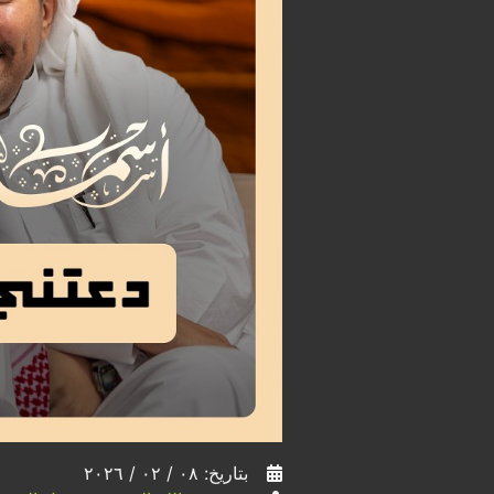
بتاريخ: ٠٨ / ٠٢ / ٢٠٢٦