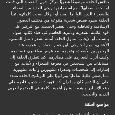
تناقش الحلقة موضوعًا شعريًا مركّزًا حول “القصائد التي قتلت
أو أنجت أصحابها”، مع استعراض تاريخي للعديد من القصائد
والشعراء الذين نالوا أما المجد أو الهلاك بسبب كلماتهم. تبدأ
الحلقة بسرد قصص شعرية متنوعة من مختلف العصور
الإسلامية والجاهلية وحتى العصر الحديث، مع التركيز على
قوة الكلمة الشعرية وتأثيرها الحاسم في حياة كتّابها، سواء
بالسلب أو الإيجاب. تتناول الحلقة أمثلة لشعراء مثل المتنبي،
الأعشى، تميم الخارجي، ابن عمار، حماد بن عجرد، عبد
الرحمن بن الأشعث، وغيرهم، مع عرض مواقفهم، قصائدهم،
وكيف أثرت أشعارهم على مصائرهم. كما تتطرق الحلقة إلى
مسابقات بين المتحدثين في معرفة الشعراء والأبيات، مع
إشارات إلى شخصيات وشعراء مشهورين وأبيات مشهورة،
مما يضفي طابعًا تفاعليًا وترفيهيًا على البرنامج. الحلقة تشدد
على أن الشعر كان وما زال أداة قوية ذات حدين، قادرة على
رفع الإنسان أو هدمه، وتبرز أهمية الكلمة في المجتمع العربي
القديم والحديث.
مواضيع الحلقة:
الشعر أداة ذات حدين: ينجي أو يقتل صاحبها