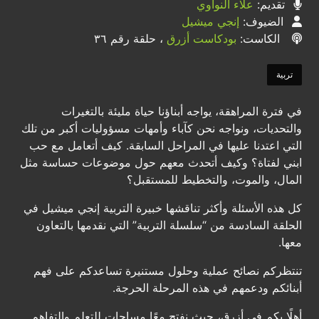
تقديم:
علاء النواوي
الضيوف:
إنجي ميشيل
الكاست:
بودكاست أزرق
، حلقة رقم ٣٦
تربية
في فترة المراهقة، يواجه أبناؤنا حياة مليئة بالتغيرات
والتحديات، ونواجه نحن كآباء وأمهات مسؤوليات أكبر من تلك
التي اعتدنا عليها في المراحل السابقة. كيف أتعامل مع حب
ابني لفتاة؟ وكيف أتحدث معهم حول موضوعات حساسة مثل
المال، والموت، والتخطيط للمستقبل؟
كل هذه الأسئلة وأكثر تناقشها خبيرة التربية إنجي ميشيل في
الحلقة السادسة من “سلسلة التربية” التي نقدمها بالتعاون
معها.
تنتظركم نصائح عملية وحلول مستنيرة تساعدكم على فهم
أبنائكم ودعمهم في هذه المرحلة الحرجة.
أهلًا بكم في أزرق، حيث نفتح معًا مساحات للتعلم والتفاهم.