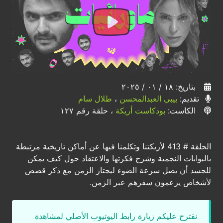
بتاريخ: ١٨ / ٠١ / ٢٠٢٥
تقديم:
بيبي العبدالمحسن
،
طلال سام
الكاست:
بودكاست أريكة
، حلقة رقم ١٢٧
الحلقة # 413 لأريكتنا وتكلمنا فيها عن أماكن تاريخية مرتبطة
بالبوابات النجمية وشرح فكرتها والاعتقاد حول كيف يمكن
للجسد أن يصل سرعة الضوء ليجتاز الزمن مع ذكر قصص
لأشخاص يزعمون سفرهم عبر الزمن.
نقترح عليكم زيارة رابط اليوتيوب الأصلي لمشاهدة