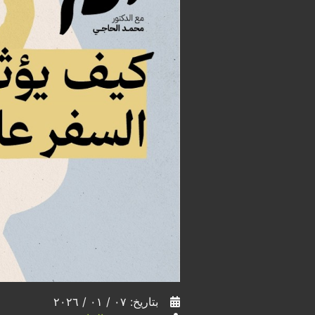
بتاريخ: ٠٧ / ٠١ / ٢٠٢٦