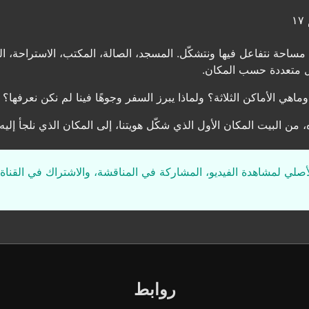
١
مساحة نتفاعل فيها ونتشكّل. المسجد، الصالة، المكتب، الاستراحة، ا
كال متعددة حسب المكان.
اهي الأماكن الثلاثة؟ ولماذا يبرز السفر وجوهًا فينا لم نكن نعرفها؟
من البيت المكان الأول الذي شكّل هويتنا، إلى المكان الذي نلجأ إليه
لأصلي لمشاهدة الفيديو، المشاركة في المناقشة، والاشتراك في القناة 
روابط