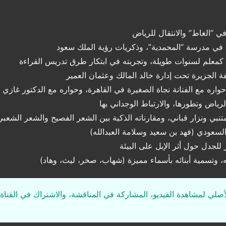
في “الغاط” والانتقال للرياض
سة في مدرسة “المحمدية”، وذكريات رؤية الملك سعود
ل كمعلم لسنوات طويلة، وتجربته في ابتكار طرق تدريس القراءة
الجزيرة تحت إدارة خالد المالك وعثمان العمير
واره مع الفنانة نجاة الصغيرة في القاهرة، وحواره مع الدكتور غازي 
ياض وتطورها، والارتباط الوجداني بها
لمتنبي ونزار قباني، ومقارناته الذكية بين الشعر الفصيح والشعر الشعبي
لسعودي (فهد بن سعيد وسلامة العبدالله)
ر للجدل حول أثر الإبل على البيئة
، وتسمية أبنائه بأسماء مميزة (شهاب، صخر، ليث، وهاد)
لأصلي لمشاهدة الفيديو، المشاركة في المناقشة، والاشتراك في القناة 