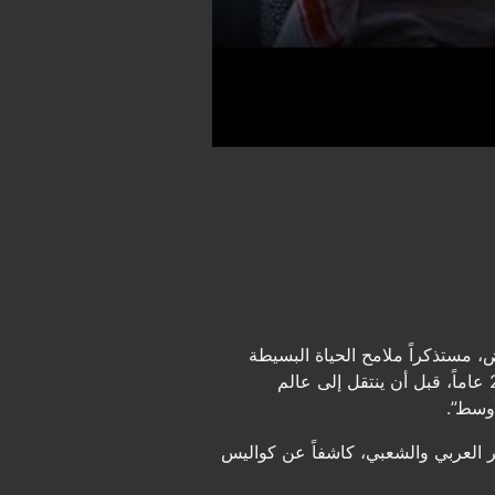
 مستذكراً ملامح الحياة البسيطة
ولقاءاته العفوية بالملوك والأمراء في صباه. يتناول الخريف تجربته الطويلة في قطاع التعليم التي امتدت لـ 26 عاماً، قبل أن ينتقل إلى عالم
أوسط”.
ر العربي والشعبي، كاشفاً عن كواليس