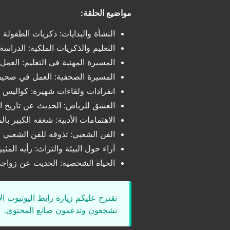
مواضيع الحلقة:
النشأة والبدايات: ذكريات الطفولة 
التعليم والذكريات الملكية: الدرا
المسيرة المهنية في التعليم: العم
المسيرة الصحفية: العمل في صحيفة 
انفرادات ولقاءات شهيرة: كواليس ح
العشق للرياض: الحديث عن تاريخ الر
الاهتمامات الأدبية: شغفه الكبير با
الفن الشعبي: تذوقه للفن الشعبي ا
آراء حول البيئة والتراث: رأيه المثي
الحياة الشخصية: الحديث عن زواجه
نقترح عليكم زيارة رابط اليوتيوب ا
تشجعون وتدعمون صانع المحتوى.