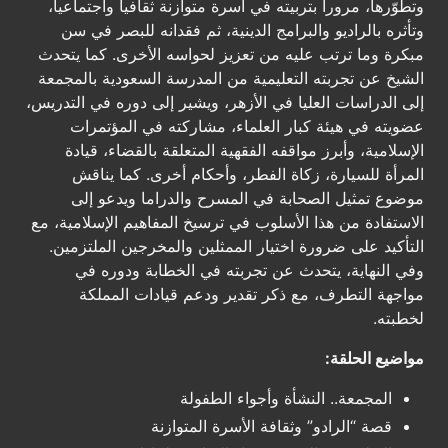
وتطوّرها، مروراً بتربيته في أسرة متوازنة ثقافياً واجتماعياً،
وتأثره بالراديو والبرامج الدينية، ثم فقدانه للبصر في سن
مبكرة وما ترتب عليه من تعزيز لحواسه الأخرى. كما يتحدث
الشيخ عن تجربته التعليمية من المدرسة السعودية بالمجمعة
إلى الدراسات العليا في الأزهر، ويشير إلى دوره في التدريس،
عضويته في هيئة كبار العلماء، مشاركته في المؤتمرات
الإسلامية، وأبرز مواقفه الفقهية المتعلقة بالقضاء، قيادة
المرأة للسيارة، زكاة الفطر، وأحكام أخرى. كما يناقش
موضوع تمثيل الصحابة في المسرح والدراما ويدعو إلى
الاستفادة من هذا الأسلوب في ترسيخ المفاهيم الإسلامية، مع
التأكيد على ضرورة اختيار الممثلين والمخرجين الملتزمين.
وفي النهاية، يتحدث عن تجربته في الخطابة ودوره في
مواجهة التطرف، مع ذكر تقدير ودعم قيادات المملكة
لخطبته.
مواضيع الحلقة:
المجمعة.. النشأة وأجواء الطفولة
قصة “الرادو” وثقافة الأسرة المتوازنة