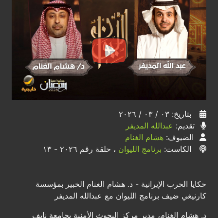
بتاريخ: ٠٣ / ٠٣ / ٢٠٢٦
تقديم:
عبدالله المديفر
الضيوف:
هشام الغنام
الكاست:
برنامج الليوان
، حلقة رقم ٢٠٢٦ - ١٣
حكايا الحرب الإيرانية - د. هشام الغنام الخبير بمؤسسة
كارنيغي ضيف برنامج الليوان مع عبدالله المديفر
د. هشام الغنام، ​مدير مركز البحوث الأمنية بجامعة نايف