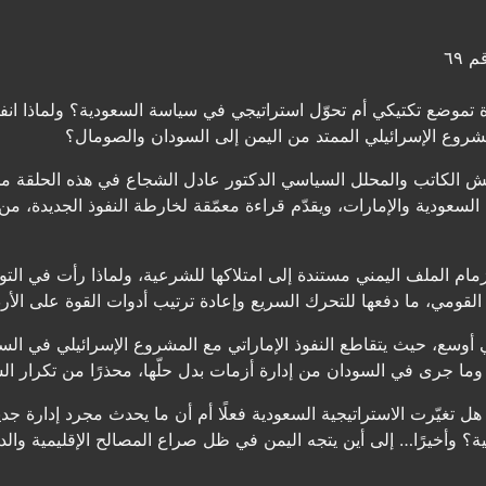
 ٦٩
تموضع تكتيكي أم تحوّل استراتيجي في سياسة السعودية؟ ولماذا انفجر
روع الإسرائيلي الممتد من اليمن إلى السودان والصومال؟
ش الكاتب والمحلل السياسي الدكتور عادل الشجاع في هذه الحلقة م
 السعودية والإمارات، ويقدّم قراءة معمّقة لخارطة النفوذ الجديدة، 
 الملف اليمني مستندة إلى امتلاكها للشرعية، ولماذا رأت في التوس
 القومي، ما دفعها للتحرك السريع وإعادة ترتيب أدوات القوة على الأ
 أوسع، حيث يتقاطع النفوذ الإماراتي مع المشروع الإسرائيلي في ال
وما جرى في السودان من إدارة أزمات بدل حلّها، محذرًا من تكرار السي
هل تغيّرت الاستراتيجية السعودية فعلًا أم أن ما يحدث مجرد إدارة ج
ية؟ وأخيرًا… إلى أين يتجه اليمن في ظل صراع المصالح الإقليمية والد