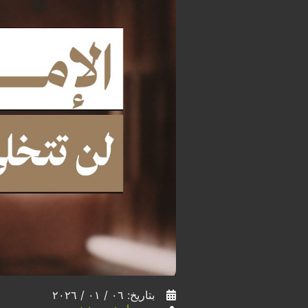
بتاريخ: ٠٦ / ٠١ / ٢٠٢٦