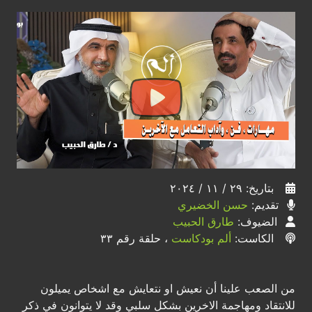
بتاريخ: ٢٩ / ١١ / ٢٠٢٤
تقديم:
حسن الخضيري
الضيوف:
طارق الحبيب
الكاست:
ألم بودكاست
، حلقة رقم ٣٣
من الصعب علينا أن نعيش او نتعايش مع اشخاص يميلون
للانتقاد ومهاجمة الاخرين بشكل سلبي وقد لا يتوانون في ذكر