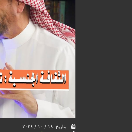
بتاريخ: ١٨ / ١٠ / ٢٠٢٤