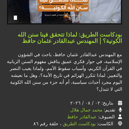
بودكاست الطريق: لماذا تتحقق فينا سنن الله
الكونية؟ | المهندس عبدالقادر عثمان حافظ
مع المهندس عبدالقادر عثمان حافظ، باحث في الشؤون
الإسلامية، في حوار فكري عميق يناقش مفهوم السنن الربانية
في القرآن الكريم، وأسباب سقوط الأمم، ولماذا يغيب النصر
والتغيير. لماذا تتكرر الهزائم في تاريخ الأمة؟، وهل ما نعيشه
اليوم مجرد أحداث سياسية، أم أنه جزء من سنن الله الكونية
التي لا تتبدل؟
بتاريخ: ٠٢ / ٠٨ / ٢٠٢٦
تقديم:
محمد جمال هلال
الضيوف:
عبدالقادر حافظ
الكاست:
بودكاست الطريق
، حلقة رقم ٨٦