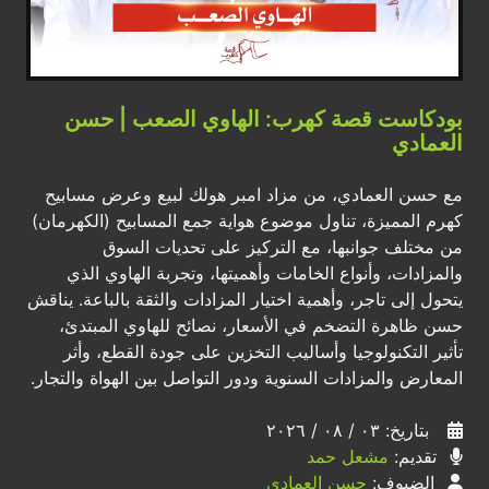
بودكاست قصة كهرب: الهاوي الصعب | حسن
العمادي
مع حسن العمادي، من مزاد امبر هولك لبيع وعرض مسابيح
كهرم المميزة، تناول موضوع هواية جمع المسابيح (الكهرمان)
من مختلف جوانبها، مع التركيز على تحديات السوق
والمزادات، وأنواع الخامات وأهميتها، وتجربة الهاوي الذي
يتحول إلى تاجر، وأهمية اختيار المزادات والثقة بالباعة. يناقش
حسن ظاهرة التضخم في الأسعار، نصائح للهاوي المبتدئ،
تأثير التكنولوجيا وأساليب التخزين على جودة القطع، وأثر
المعارض والمزادات السنوية ودور التواصل بين الهواة والتجار.
بتاريخ: ٠٣ / ٠٨ / ٢٠٢٦
تقديم:
مشعل حمد
الضيوف:
حسن العمادي