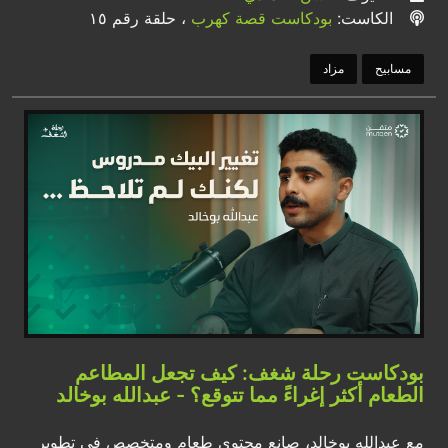
الكاست:
بودكاست قصة كهرب
، حلقة رقم ١٥
مسابيح
مزاد
بودكاست رحلة شغف: كيف تجعل المطاعم
الطعام أكثر إغراءً مما تتوقع؟ - عبدالله بوخالد
مع عبدالله بوخالد، صانع محتوى طعام ومتخصص في تطوير