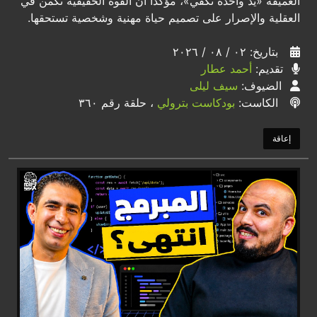
العميقة «يد واحدة تكفي»، مؤكداً أن القوة الحقيقية تكمن في
العقلية والإصرار على تصميم حياة مهنية وشخصية تستحقها.
بتاريخ: ٠٢ / ٠٨ / ٢٠٢٦
تقديم:
أحمد عطار
الضيوف:
سيف ليلى
الكاست:
بودكاست بترولي
، حلقة رقم ٣٦٠
إعاقة