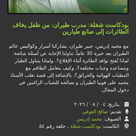
بودكاست شغلة: مدرب طيران: من طفل يخاف
الطائرات إلى صانع طيارين
مع محمد إدريس، خبير طيران، يشاركنا أسرار وكواليس عالم
الطيران بعد خبرة 30 عاماً. تناولنا الإجابة عن أسئلة شائعة:
لماذا تُفتح نوافذ الطائرة أثناء الإقلاع؟، ولماذا يتناول الطيار
ومساعده وجبات مختلفة؟، وكيف يتعامل الطاقم مع
المطبات الهوائية والحرائق؟، بالإضافة إلى قصة تغلب الأستاذ
محمد على فوبيا الطيران و نصائحه للشباب الراغبين في
دخول المجال.
بتاريخ: ٠٤ / ٠٨ / ٢٠٢٦
تقديم:
صالح العوفي
الضيوف:
محمد إدريس
الكاست:
بودكاست شغلة
، حلقة رقم ٥٤