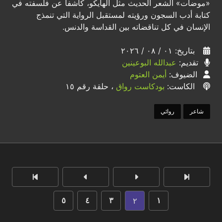
«موضات» الشعر الحديث مثل الهايكو، كاشفاً عن فلسفته في
كتابة أدب السجون ورؤيته لمستقبل الرواية التي تنمذج
الإنسان في كل تناقضاته بين القداسة والدنس.
بتاريخ: ٠١ / ٠٨ / ٢٠٢٦
تقديم:
عبدالله البوعينين
الضيوف:
أيمن العتوم
الكاست:
بودكاست رواق
، حلقة رقم ١٥
شاعر
روائي
٢
٥
٤
٣
١