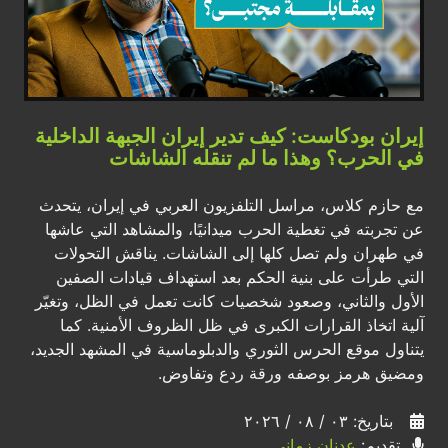
إيران بودكاست: كيف تدير إيران الجبهة الداخلية
في الحرب؟ وهذا ما لم تنقله الشاشات
مع حازم كلاس، مراسل التلفزيون العربي في إيران، يتحدث
عن تجربته في تغطية الحرب ميدانيًا، والمشاهد التي عاشها
في طهران ولم تصل كلها إلى الشاشات. يناقش التحولات
التي طرأت على بنية الحكم بعد استهداف قيادات الصفين
الأول والثاني، وصعود شخصيات كانت تعمل في الظل، وتغيّر
آلية اتخاذ القرارات الكبرى في ظل الظروف الأمنية. كما
يتناول موقع الحرس الثوري والدبلوماسية في المشهد الجديد،
ومضيق هرمز بوصفه ورقة ردع وتفاوض.
بتاريخ: ٠٣ / ٠٨ / ٢٠٢٦
تقديم:
عدنان زماني