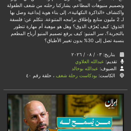
وتصميم منيوهات المطاعم، يشاركنا رحلته من شغف الطفولة
واكتشاف «الذاكرة النكهاتية»، إلى بناء هوية إبداعية وصل بها
لـ 2 مليون متابع وإطلاق برامجه المتنوعة. نتكلم عن: فلسفة
التذوق: كيف يُعرّف الذوق؟ وهل هو موهبة أم مهارة تتطور
بالتجربة؟، سر المنيو: كيف يرفع تصميم المنيو أرباح المطعم
بنسبة تصل إلى 30% بدون تغيير الأطباق؟
بتاريخ: ٠٣ / ٠٨ / ٢٠٢٦
تقديم:
عبدالله العلاوي
الضيوف:
عبدالله بوخالد
الكاست:
بودكاست رحلة شغف
، حلقة رقم ٤٠