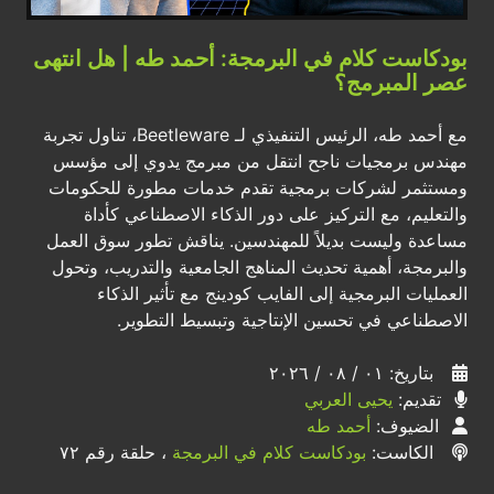
بودكاست كلام في البرمجة: أحمد طه | هل انتهى
عصر المبرمج؟
مع أحمد طه، الرئيس التنفيذي لـ Beetleware، تناول تجربة
مهندس برمجيات ناجح انتقل من مبرمج يدوي إلى مؤسس
ومستثمر لشركات برمجية تقدم خدمات مطورة للحكومات
والتعليم، مع التركيز على دور الذكاء الاصطناعي كأداة
مساعدة وليست بديلاً للمهندسين. يناقش تطور سوق العمل
والبرمجة، أهمية تحديث المناهج الجامعية والتدريب، وتحول
العمليات البرمجية إلى الفايب كودينج مع تأثير الذكاء
الاصطناعي في تحسين الإنتاجية وتبسيط التطوير.
بتاريخ: ٠١ / ٠٨ / ٢٠٢٦
تقديم:
يحيى العربي
الضيوف:
أحمد طه
الكاست:
بودكاست كلام في البرمجة
، حلقة رقم ٧٢